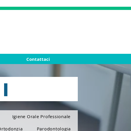
+39 328 2471467
+39 0862 414070
+39 328 2471467
Contattaci
I
Igiene Orale Professionale
Ortodonzia
Parodontologia