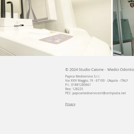
© 2024 Studio Caione - Medici Odontoi
Papica Mediservice S.r.l.
Via XXIV Maggio, 19 - 67100 - L'Aquila - ITALY
P.I.: 01881280661
Rea: 128225
PEC:
papicamediservicesrl@certiposta.net
Privacy