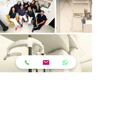
© 2024 Studio Caione - Medici Odontoiatri
Papica Mediservice S.r.l.
Via XXIV Maggio,
19 - 67100
- L'Aquila -